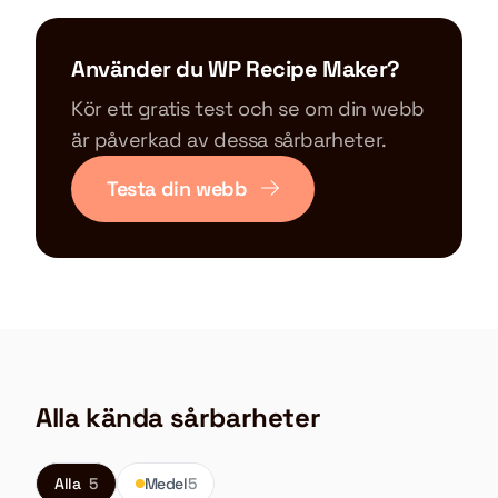
Använder du WP Recipe Maker?
Kör ett gratis test och se om din webb
är påverkad av dessa sårbarheter.
Testa din webb
Alla kända sårbarheter
Alla
5
Medel
5