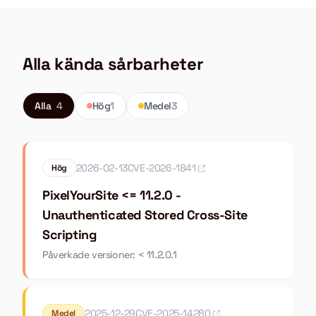
Alla kända sårbarheter
Alla
4
Hög
1
Medel
3
2026-02-13
CVE-2026-1841
Hög
PixelYourSite <= 11.2.0 -
Unauthenticated Stored Cross-Site
Scripting
Påverkade versioner: < 11.2.0.1
2025-12-29
CVE-2025-14280
Medel