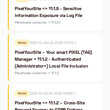
PixelYourSite <= 11.1.5 - Sensitive
Information Exposure via Log File
Påverkade versioner: < 11.1.5.1
2025-10-24
CVE-2025-10723
Medel
PixelYourSite – Your smart PIXEL (TAG)
Manager < 11.1.2 - Authenticated
(Administrator+) Local File Inclusion
Påverkade versioner: < 11.1.2
2025-10-21
CVE-2025-10588
Medel
PixelYourSite <= 11.1.2 – Cross-Site
Request Forgery to GDPR Options