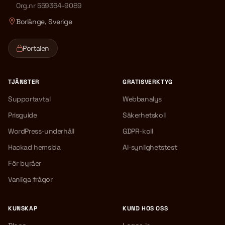
Org.nr 559364-9089
Borlänge, Sverige
Portalen
TJÄNSTER
GRATISVERKTYG
Supportavtal
Webbanalys
Prisguide
Säkerhetskoll
WordPress-underhåll
GDPR-koll
Hackad hemsida
AI-synlighetstest
För byråer
Vanliga frågor
KUNSKAP
KUND HOS OSS