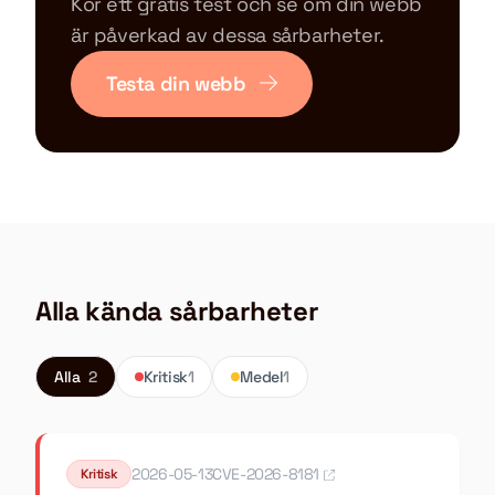
Kör ett gratis test och se om din webb
är påverkad av dessa sårbarheter.
Testa din webb
Alla kända sårbarheter
Alla
2
Kritisk
1
Medel
1
2026-05-13
CVE-2026-8181
Kritisk