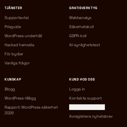
TJÄNSTER
GRATISVERKTYG
Supportavtal
Webbanalys
Prisguide
Säkerhetskoll
WordPress-underhåll
GDPR-koll
Hackad hemsida
AI-synlighetstest
För byråer
Vanliga frågor
KUNSKAP
KUND HOS OSS
Blogg
Logga in
WordPress-tillägg
Kontakta support
Rapport: WordPress-säkerhet
Cookie-inställningar
2026
Avregistrera nyhetsbrev