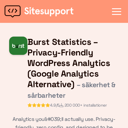
Burst Statistics –
Privacy-Friendly
WordPress Analytics
(Google Analytics
Alternative)
– säkerhet &
sårbarheter
4.9/5
200 000+ installationer
Analytics you&#039;ll actually use. Privacy-
friendly, zero config, and designed to be