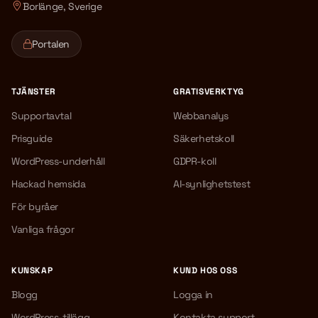
Borlänge, Sverige
Portalen
TJÄNSTER
GRATISVERKTYG
Supportavtal
Webbanalys
Prisguide
Säkerhetskoll
WordPress-underhåll
GDPR-koll
Hackad hemsida
AI-synlighetstest
För byråer
Vanliga frågor
KUNSKAP
KUND HOS OSS
Blogg
Logga in
WordPress-tillägg
Kontakta support