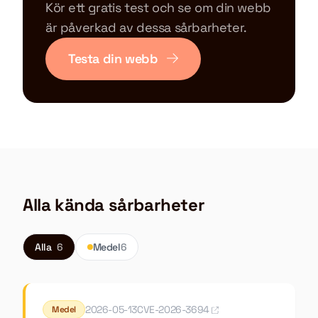
Kör ett gratis test och se om din webb
är påverkad av dessa sårbarheter.
Testa din webb
Alla kända sårbarheter
Alla
6
Medel
6
2026-05-13
CVE-2026-3694
Medel