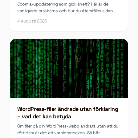
Joomla-uppdatering som gick snett? Här är de
vanligaste orsakerna och hur du återställer sidan
utan att förlora innehåll.
4 augusti 2026
WordPress-filer ändrade utan förklaring
– vad det kan betyda
Om filer på din WordPress-webb ändrats utan att du
rört dem är det ett varningstecken. Så här