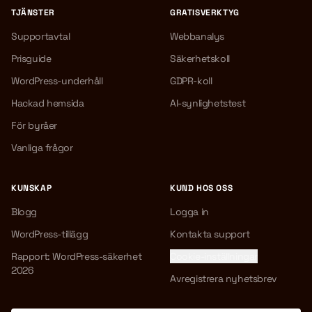
TJÄNSTER
GRATISVERKTYG
Supportavtal
Webbanalys
Prisguide
Säkerhetskoll
WordPress-underhåll
GDPR-koll
Hackad hemsida
AI-synlighetstest
För byråer
Vanliga frågor
KUNSKAP
KUND HOS OSS
Blogg
Logga in
WordPress-tillägg
Kontakta support
Rapport: WordPress-säkerhet
Cookie-inställningar
2026
Avregistrera nyhetsbrev