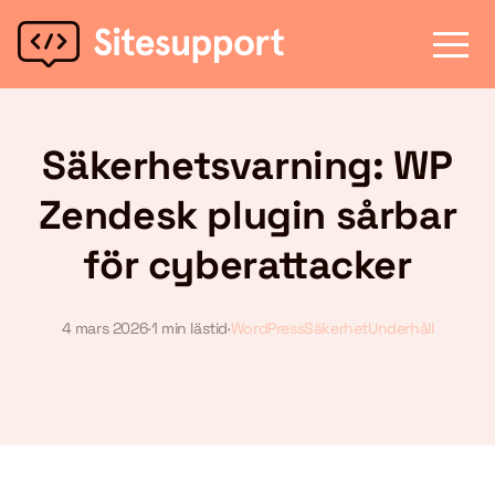
Säkerhetsvarning: WP
Zendesk plugin sårbar
för cyberattacker
4 mars 2026
·
1 min lästid
·
WordPress
Säkerhet
Underhåll