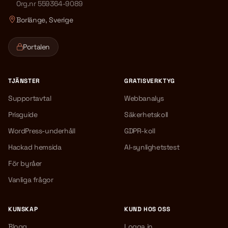
Org.nr 559364-9089
Borlänge, Sverige
Portalen
TJÄNSTER
GRATISVERKTYG
Supportavtal
Webbanalys
Prisguide
Säkerhetskoll
WordPress-underhåll
GDPR-koll
Hackad hemsida
AI-synlighetstest
För byråer
Vanliga frågor
KUNSKAP
KUND HOS OSS
Blogg
Logga in