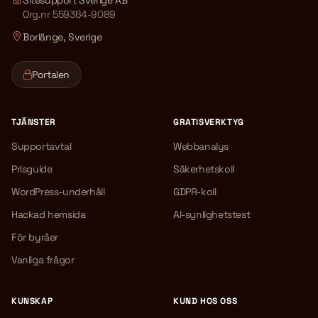
Sitesupport Sverige AB
Org.nr 559364-9089
Borlänge, Sverige
Portalen
TJÄNSTER
GRATISVERKTYG
Supportavtal
Webbanalys
Prisguide
Säkerhetskoll
WordPress-underhåll
GDPR-koll
Hackad hemsida
AI-synlighetstest
För byråer
Vanliga frågor
KUNSKAP
KUND HOS OSS