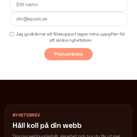
Lämna detta fält tomt
Jag godkänner att Sitesupport lagrar mina uppgifter för
att skicka nyhetsbrev
Prenumerera
NYHETSBREV
Håll koll på din webb
Tips om webbunderhåll, säkerhet och hur du får ut mer