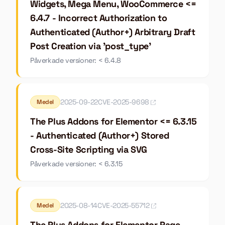
Widgets, Mega Menu, WooCommerce <=
6.4.7 - Incorrect Authorization to
Authenticated (Author+) Arbitrary Draft
Post Creation via 'post_type'
Påverkade versioner: < 6.4.8
2025-09-22
CVE-2025-9698
Medel
The Plus Addons for Elementor <= 6.3.15
- Authenticated (Author+) Stored
Cross-Site Scripting via SVG
Påverkade versioner: < 6.3.15
2025-08-14
CVE-2025-55712
Medel
The Plus Addons for Elementor Page