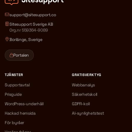
support@sitesupport.co
Sitesupport Sverige AB
Org.nr 559364-9089
Borlänge, Sverige
Portalen
TJÄNSTER
GRATISVERKTYG
Supportavtal
Webbanalys
Prisguide
Säkerhetskoll
WordPress-underhåll
GDPR-koll
Hackad hemsida
AI-synlighetstest
För byråer