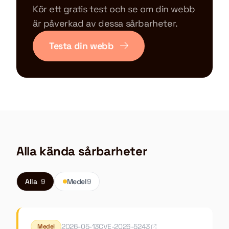
Kör ett gratis test och se om din webb
är påverkad av dessa sårbarheter.
Testa din webb
Alla kända sårbarheter
Alla
9
Medel
9
2026-05-13
CVE-2026-5243
Medel