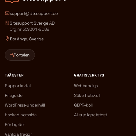
support@sitesupport.co
Sitesupport Sverige AB
Org.nr 559364-9089
Borlänge, Sverige
Portalen
TJÄNSTER
GRATISVERKTYG
Supportavtal
Webbanalys
Prisguide
Säkerhetskoll
WordPress-underhåll
GDPR-koll
Hackad hemsida
AI-synlighetstest
För byråer
Vanliga frågor