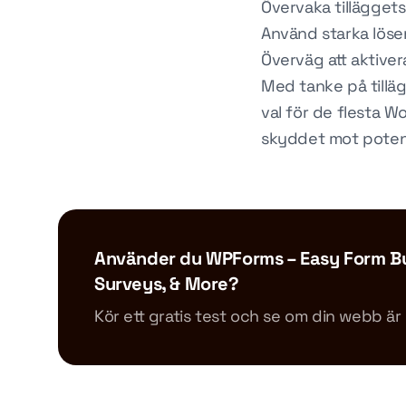
Övervaka tillägge
Använd starka löse
Överväg att aktive
Med tanke på tillä
val för de flesta 
skyddet mot potent
Använder du WPForms – Easy Form Bu
Surveys, & More?
Kör ett gratis test och se om din webb ä