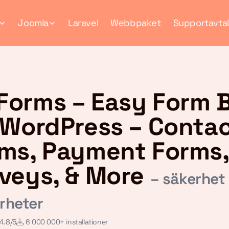
Joomla
Laravel
Webbpaket
Supportavtal
orms – Easy Form B
 WordPress – Conta
ms, Payment Forms,
veys, & More
– säkerhet
rheter
4.8/5
6 000 000+ installationer