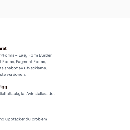
erat
 WPForms – Easy Form Builder
t Forms, Payment Forms,
as snabbt av utvecklarna.
aste versionen.
lägg
tiell attackyta. Avinstallera det
.
ng upptäcker du problem