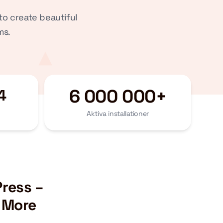
o create beautiful
ms.
6 000 000+
4
Aktiva installationer
ress –
 More