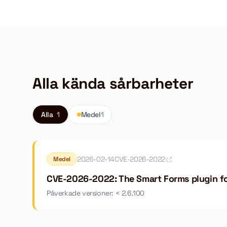
Alla kända sårbarheter
Alla
1
Medel
1
2026-02-14
CVE-2026-2022
Medel
CVE-2026-2022: The Smart Forms plugin for
Påverkade versioner: < 2.6.100