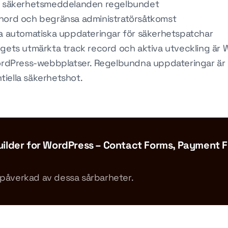
ts säkerhetsmeddelanden regelbundet
nord och begränsa administratörsåtkomst
ra automatiska uppdateringar för säkerhetspatchar
ggets utmärkta track record och aktiva utveckling är 
WordPress-webbplatser. Regelbundna uppdateringar är 
iella säkerhetshot.
ilder for WordPress – Contact Forms, Payment F
r påverkad av dessa sårbarheter.