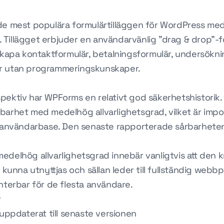
de mest populära formulärtilläggen för WordPress med
er. Tillägget erbjuder en användarvänlig "drag & drop
 skapa kontaktformulär, betalningsformulär, undersökn
r utan programmeringskunskaper.
ektiv har WPForms en relativt god säkerhetshistorik. 
barhet med medelhög allvarlighetsgrad, vilket är impo
r användarbase. Den senaste rapporterade sårbarheten 
delhög allvarlighetsgrad innebär vanligtvis att den k
t kunna utnyttjas och sällan leder till fullständig web
nterbar för de flesta användare.
r
 uppdaterat till senaste versionen