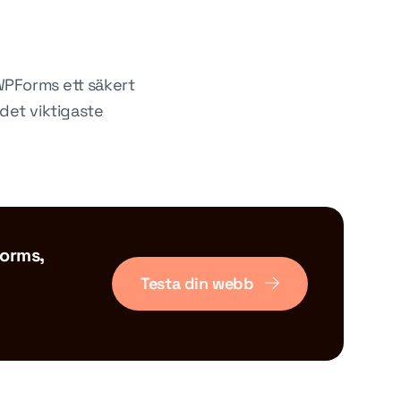
WPForms ett säkert
det viktigaste
orms,
Testa din webb