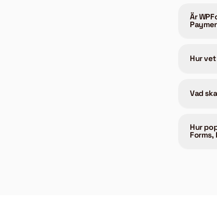
Är WPFo
Payment
Hur vet
Vad ska
Hur pop
Forms, 