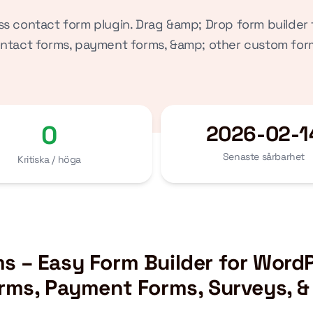
s contact form plugin. Drag &amp; Drop form builder t
ntact forms, payment forms, &amp; other custom for
0
2026-02-1
Senaste sårbarhet
Kritiska / höga
 – Easy Form Builder for WordP
rms, Payment Forms, Surveys, &