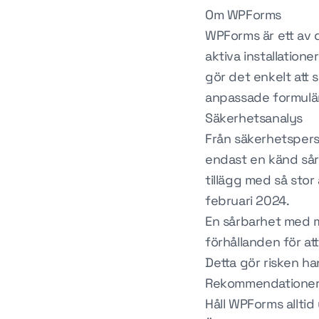
Om WPForms
WPForms är ett av 
aktiva installation
gör det enkelt att
anpassade formulä
Säkerhetsanalys
Från säkerhetspersp
endast en känd sår
tillägg med så sto
februari 2024.
En sårbarhet med me
förhållanden för at
Detta gör risken ha
Rekommendatione
Håll WPForms alltid