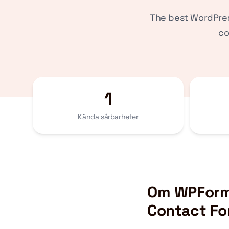
The best WordPres
co
1
Kända sårbarheter
Om WPForms
Contact Fo