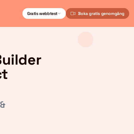
Gratis webbtest
Boka gratis genomgång
uilder
ct
 &