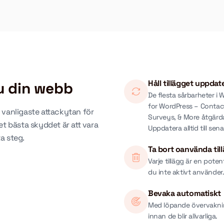
Håll tillägget uppdat
u din webb
De flesta sårbarheter i
for WordPress – Contac
n vanligaste attackytan för
Surveys, & More åtgärd
t bästa skyddet är att vara
Uppdatera alltid till sen
ta steg.
Ta bort oanvända til
Varje tillägg är en poten
du inte aktivt använder
Bevaka automatiskt
Med löpande övervakni
innan de blir allvarliga.