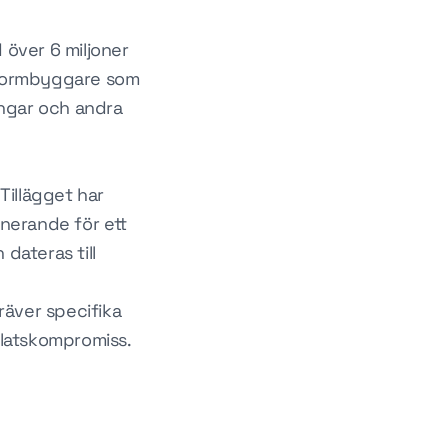
 över 6 miljoner
"-formbyggare som
ingar och andra
Tillägget har
nerande för ett
dateras till
räver specifika
bplatskompromiss.