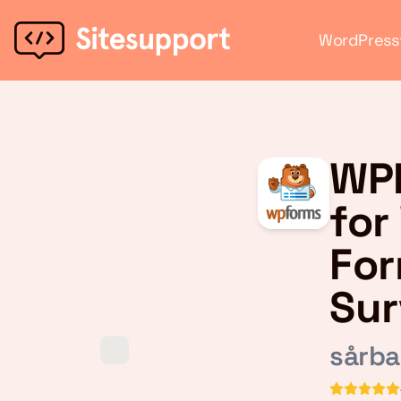
WordPress
WPF
for
For
Sur
sårba