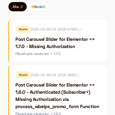
Alla
2
Medel
2
2025-09-22
CVE-2025-57955
Medel
Post Carousel Slider for Elementor <=
1.7.0 - Missing Authorization
Påverkade versioner: < 1.7.0
2025-06-25
CVE-2025-3863
Medel
Post Carousel Slider for Elementor <=
1.6.0 - Authenticated (Subscriber+)
Missing Authorization via
process_wbelps_promo_form Function
Påverkade versioner: < 1.6.0