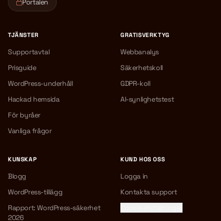
Portalen
TJÄNSTER
GRATISVERKTYG
Supportavtal
Webbanalys
Prisguide
Säkerhetskoll
WordPress-underhåll
GDPR-koll
Hackad hemsida
AI-synlighetstest
För byråer
Vanliga frågor
KUNSKAP
KUND HOS OSS
Blogg
Logga in
WordPress-tillägg
Kontakta support
Rapport: WordPress-säkerhet
Cookie-inställningar
2026