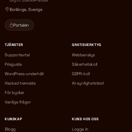
Org.nr 559364-9089
Borlänge, Sverige
Portalen
TJÄNSTER
GRATISVERKTYG
Supportavtal
Webbanalys
Prisguide
Säkerhetskoll
WordPress-underhåll
GDPR-koll
Hackad hemsida
AI-synlighetstest
För byråer
Vanliga frågor
KUNSKAP
KUND HOS OSS
Blogg
Logga in